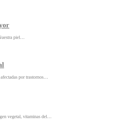
ayor
 Nuestra piel…
al
 afectadas por trastornos…
igen vegetal, vitaminas del…